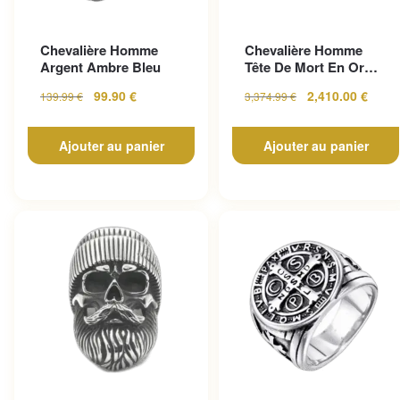
Chevalière Homme
Chevalière Homme
Argent Ambre Bleu
Tête De Mort En Or
Pour Un Look
99.90
€
2,410.00
€
139.99
€
3,374.99
€
Gothique...
Ajouter au panier
Ajouter au panier