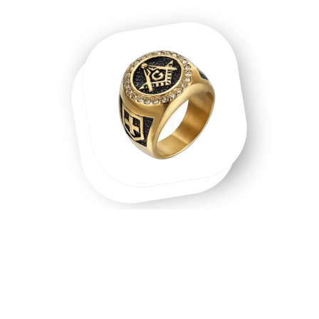
Une chevalière homme, une chevalière
or, un symbole que l'on porte.
Chevalière homme en acier inoxydable, chevalière or 18
carats, chevalière argent massif — chaque matière raconte
une intention différente. Les chevalières ne sont pas