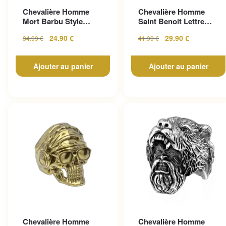
Chevalière Homme
Chevalière Homme
Mort Barbu Style
Saint Benoit Lettre
Gothique En Acier
Gravée
24.90
€
29.90
€
34.99
€
41.99
€
Inoxy...
Ajouter au panier
Ajouter au panier
Chevalière Homme
Chevalière Homme