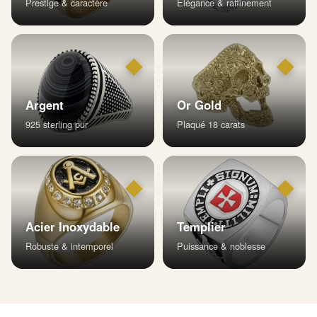
Prestige & caractère
Élégance & raffinement
◆
◆
Argent
Or Gold
925 sterling pur
Plaqué 18 carats
◆
◆
Acier Inoxydable
Templier
Robuste & intemporel
Puissance & noblesse