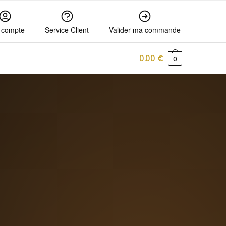
 compte
Service Client
Valider ma commande
0.00
€
0