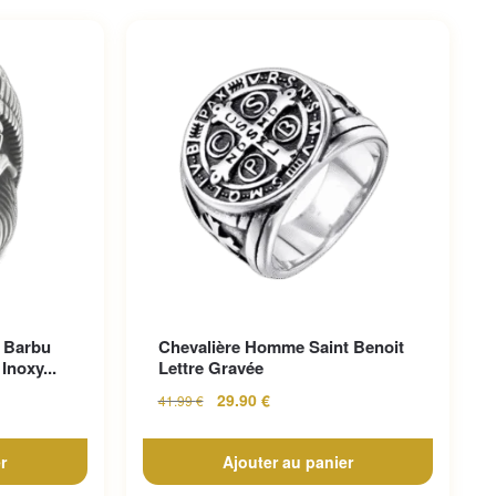
 Barbu
Chevalière Homme Saint Benoit
Inoxy...
Lettre Gravée
29.90
€
41.99
€
r
Ajouter au panier