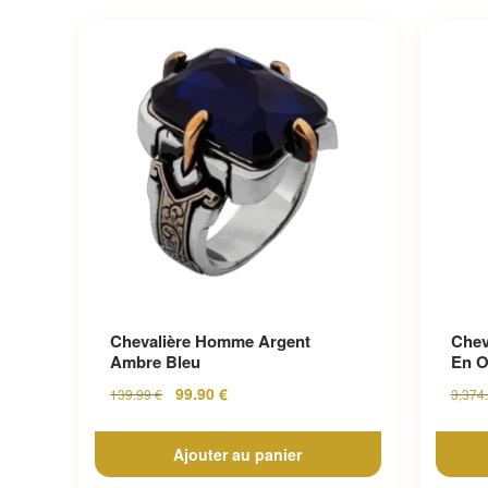
Chevalière Homme Argent
Chev
Ambre Bleu
En O
99.90
€
139.99
€
3,374
Ajouter au panier