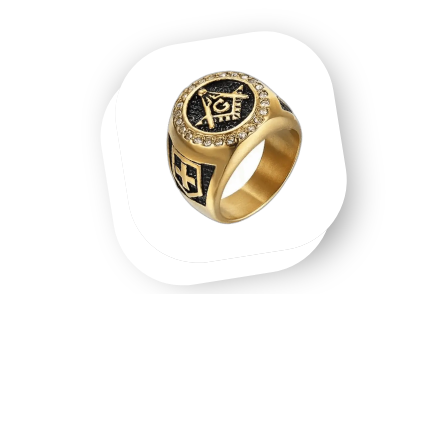
Une chevalière homme, une chevalière
or, un symbole que l'on porte.
Chevalière homme en acier inoxydable, chevalière or 18
carats, chevalière argent massif — chaque matière raconte
une intention différente. Les chevalières ne sont pas