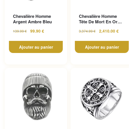
Chevalière Homme
Chevalière Homme
Argent Ambre Bleu
Tête De Mort En Or
Pour Un Look
99.90
€
2,410.00
€
139.99
€
3,374.99
€
Gothique...
Ajouter au panier
Ajouter au panier