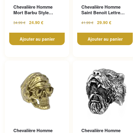
Chevalière Homme
Chevalière Homme
Mort Barbu Style
Saint Benoit Lettre
Gothique En Acier
Gravée
24.90
€
29.90
€
34.99
€
41.99
€
Inoxy...
Ajouter au panier
Ajouter au panier
Chevalière Homme
Chevalière Homme