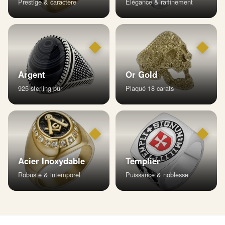
Prestige & caractère
Élégance & raffinement
◆
◆
Argent
Or Gold
925 sterling pur
Plaqué 18 carats
◆
◆
Acier Inoxydable
Templier
Robuste & intemporel
Puissance & noblesse