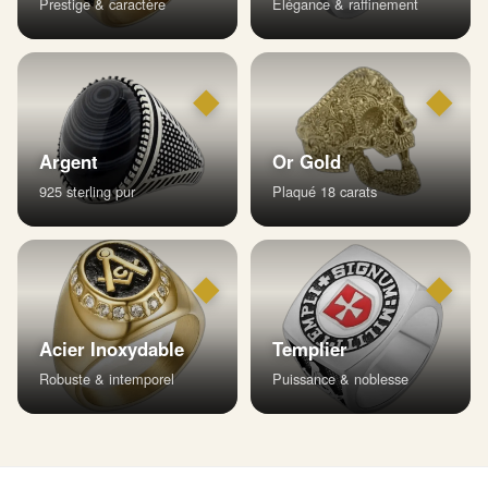
Prestige & caractère
Élégance & raffinement
◆
◆
Argent
Or Gold
925 sterling pur
Plaqué 18 carats
◆
◆
Acier Inoxydable
Templier
Robuste & intemporel
Puissance & noblesse