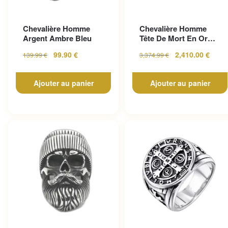
Chevalière Homme
Chevalière Homme
Argent Ambre Bleu
Tête De Mort En Or
Pour Un Look
99.90
€
2,410.00
€
139.99
€
3,374.99
€
Gothique...
Ajouter au panier
Ajouter au panier