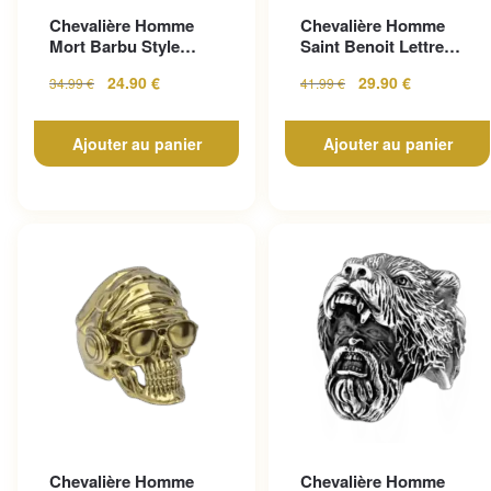
Chevalière Homme
Chevalière Homme
Mort Barbu Style
Saint Benoit Lettre
Gothique En Acier
Gravée
24.90
€
29.90
€
34.99
€
41.99
€
Inoxy...
Ajouter au panier
Ajouter au panier
Chevalière Homme
Chevalière Homme