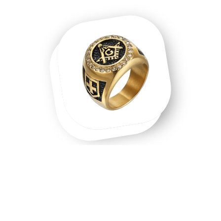
Une chevalière homme, une chevalière
or, un symbole que l'on porte.
Chevalière homme en acier inoxydable, chevalière or 18
carats, chevalière argent massif — chaque matière raconte
une intention différente. Les chevalières ne sont pas