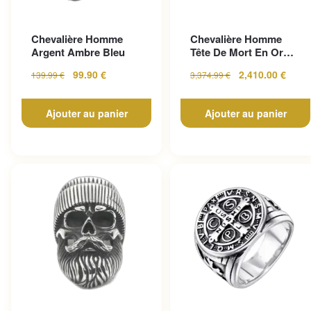
Chevalière Homme
Chevalière Homme
Argent Ambre Bleu
Tête De Mort En Or
Pour Un Look
99.90
€
2,410.00
€
139.99
€
3,374.99
€
Gothique...
Ajouter au panier
Ajouter au panier