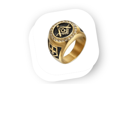
Une chevalière homme, une chevalière
or, un symbole que l'on porte.
Chevalière homme en acier inoxydable, chevalière or 18
carats, chevalière argent massif — chaque matière raconte
une intention différente. Les chevalières ne sont pas