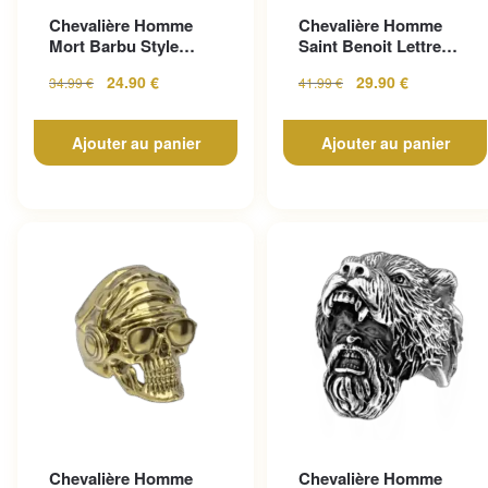
Chevalière Homme
Chevalière Homme
Mort Barbu Style
Saint Benoit Lettre
Gothique En Acier
Gravée
24.90
€
29.90
€
34.99
€
41.99
€
Inoxy...
Ajouter au panier
Ajouter au panier
Chevalière Homme
Chevalière Homme