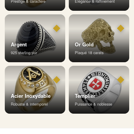
Prestige & caractère
Élégance & raffinement
◆
◆
Argent
Or Gold
925 sterling pur
Plaqué 18 carats
◆
◆
Acier Inoxydable
Templier
Robuste & intemporel
Puissance & noblesse