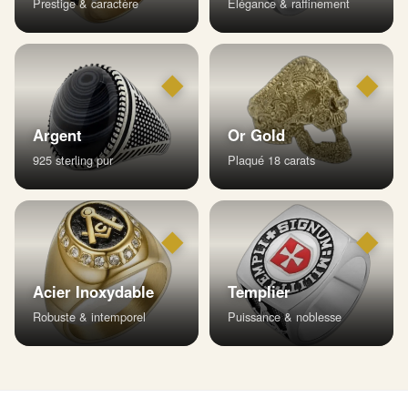
Prestige & caractère
Élégance & raffinement
◆
◆
Argent
Or Gold
925 sterling pur
Plaqué 18 carats
◆
◆
Acier Inoxydable
Templier
Robuste & intemporel
Puissance & noblesse