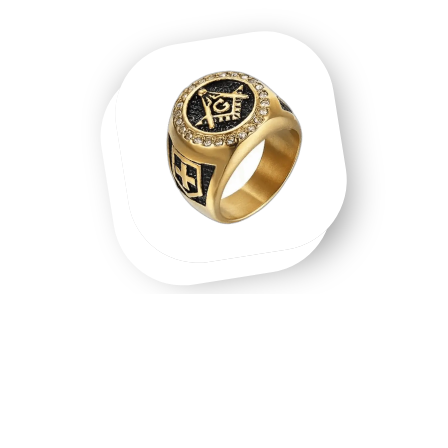
Une chevalière homme, une chevalière
or, un symbole que l'on porte.
Chevalière homme en acier inoxydable, chevalière or 18
carats, chevalière argent massif — chaque matière raconte
une intention différente. Les chevalières ne sont pas