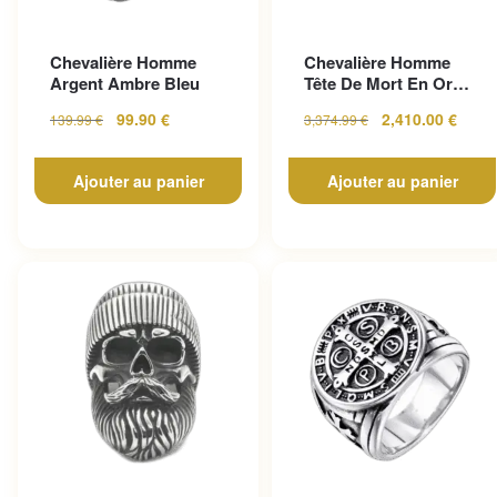
Chevalière Homme
Chevalière Homme
Argent Ambre Bleu
Tête De Mort En Or
Pour Un Look
99.90
€
2,410.00
€
139.99
€
3,374.99
€
Gothique...
Ajouter au panier
Ajouter au panier