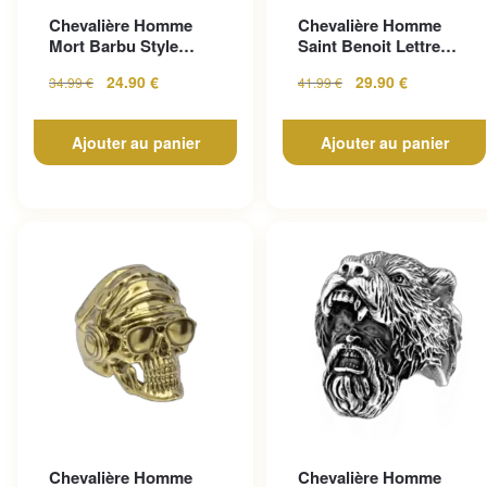
Chevalière Homme
Chevalière Homme
Mort Barbu Style
Saint Benoit Lettre
Gothique En Acier
Gravée
24.90
€
29.90
€
34.99
€
41.99
€
Inoxy...
Ajouter au panier
Ajouter au panier
Chevalière Homme
Chevalière Homme