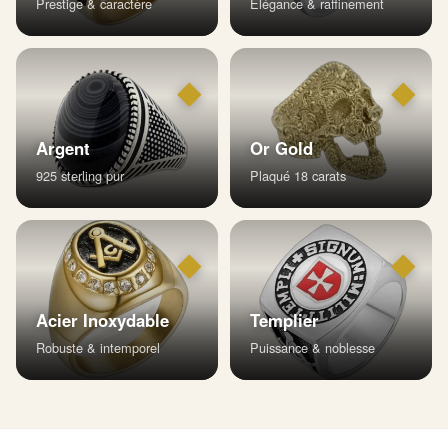
Prestige & caractère
Élégance & raffinement
◆
◆
Argent
Or Gold
925 sterling pur
Plaqué 18 carats
◆
◆
Acier Inoxydable
Templier
Robuste & intemporel
Puissance & noblesse