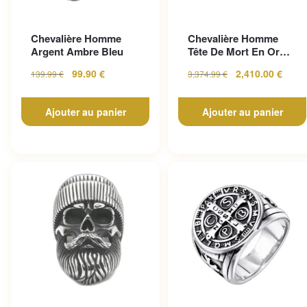
Chevalière Homme
Chevalière Homme
Argent Ambre Bleu
Tête De Mort En Or
Pour Un Look
99.90
€
2,410.00
€
139.99
€
3,374.99
€
Gothique...
Ajouter au panier
Ajouter au panier