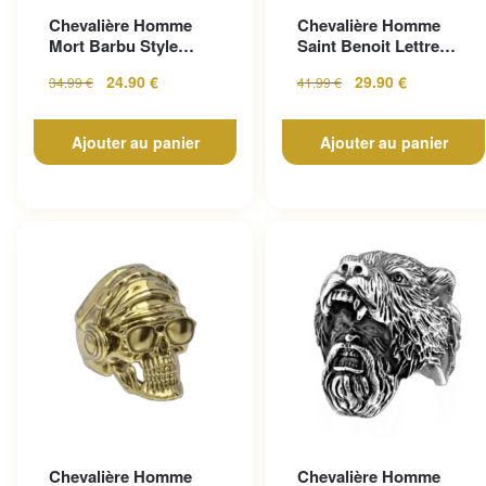
Chevalière Homme
Chevalière Homme
Mort Barbu Style
Saint Benoit Lettre
Gothique En Acier
Gravée
24.90
€
29.90
€
34.99
€
41.99
€
Inoxy...
Ajouter au panier
Ajouter au panier
Chevalière Homme
Chevalière Homme