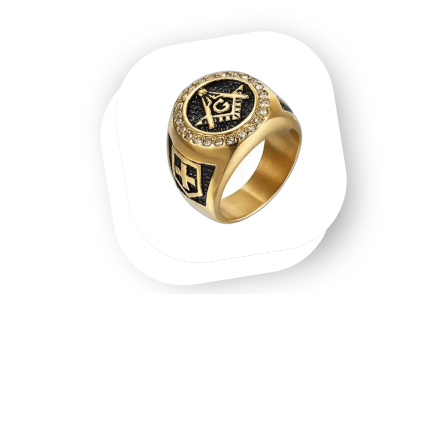
Une chevalière homme, une chevalière
or, un symbole que l'on porte.
Chevalière homme en acier inoxydable, chevalière or 18
carats, chevalière argent massif — chaque matière raconte
une intention différente. Les chevalières ne sont pas