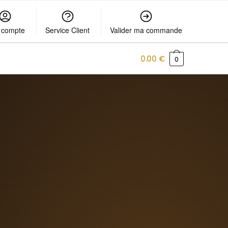
 compte
Service Client
Valider ma commande
0.00
€
0