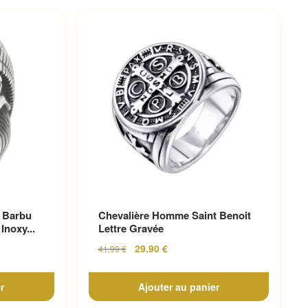
 Barbu
Chevalière Homme Saint Benoit
Inoxy...
Lettre Gravée
29.90
€
41.99
€
r
Ajouter au panier