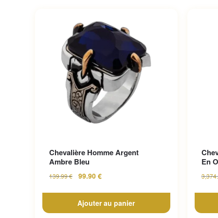
Chevalière Homme Argent
Chev
Ambre Bleu
En O
99.90
€
139.99
€
3,374
Ajouter au panier