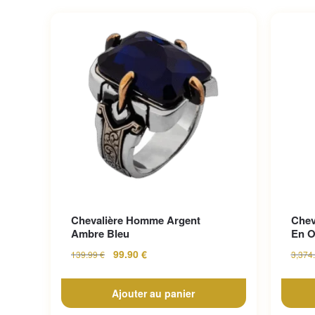
Chevalière Homme Argent
Chev
Ambre Bleu
En O
99.90
€
139.99
€
3,374
Ajouter au panier