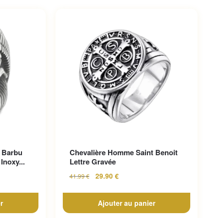
 Barbu
Chevalière Homme Saint Benoit
Inoxy...
Lettre Gravée
29.90
€
41.99
€
r
Ajouter au panier