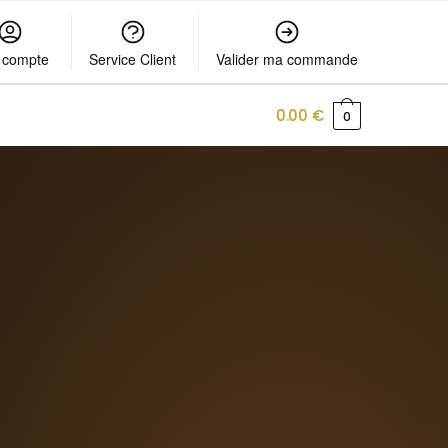
 compte
Service Client
Valider ma commande
0.00
€
0