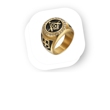
Une chevalière homme, une chevalière
or, un symbole que l'on porte.
Chevalière homme en acier inoxydable, chevalière or 18
carats, chevalière argent massif — chaque matière raconte
une intention différente. Les chevalières ne sont pas