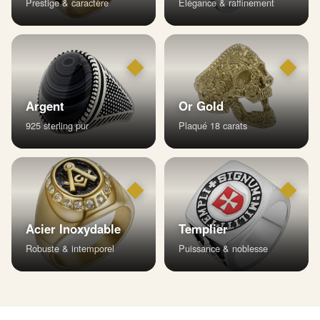
Prestige & caractère
Élégance & raffinement
◆
◆
Argent
Or Gold
925 sterling pur
Plaqué 18 carats
◆
◆
Acier Inoxydable
Templier
Robuste & intemporel
Puissance & noblesse