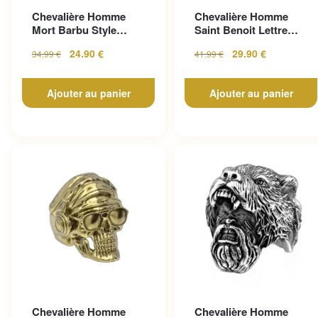
Chevalière Homme
Chevalière Homme
Mort Barbu Style
Saint Benoit Lettre
Gothique En Acier
Gravée
24.90
€
29.90
€
34.99
€
41.99
€
Inoxy...
Ajouter au panier
Ajouter au panier
Chevalière Homme
Chevalière Homme