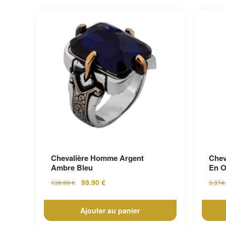
Chevalière Homme Argent
Chev
Ambre Bleu
En O
99.90
€
139.99
€
3,374
Ajouter au panier