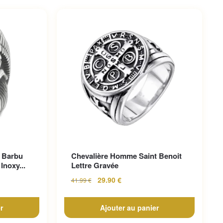
 Barbu
Chevalière Homme Saint Benoit
Inoxy...
Lettre Gravée
29.90
€
41.99
€
r
Ajouter au panier