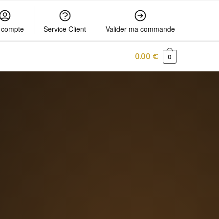
 compte
Service Client
Valider ma commande
0.00
€
0