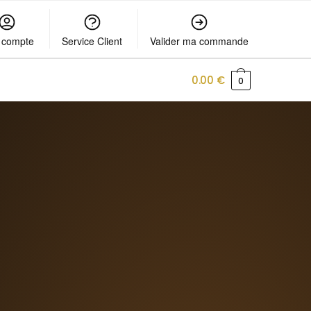
 compte
Service Client
Valider ma commande
0.00
€
0