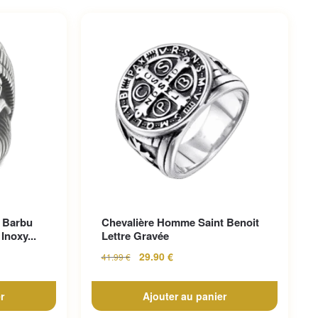
 Barbu
Chevalière Homme Saint Benoit
Inoxy...
Lettre Gravée
29.90
€
41.99
€
r
Ajouter au panier