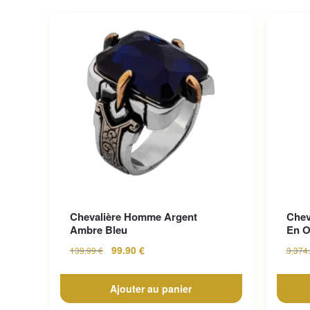
Chevalière Homme Argent
Chev
Ambre Bleu
En O
99.90
€
139.99
€
3,374
Ajouter au panier