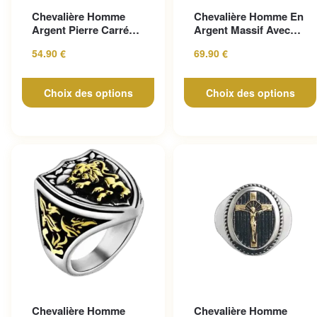
Ce produit a plusieurs
Ce produit a plusieurs
Chevalière Homme
Chevalière Homme En
variations. Les options peuvent
variations. Les options peuv
Argent Pierre Carrée
Argent Massif Avec
être choisies sur la page du
être choisies sur la page du
D’onyx
Pierre D’onyx Noire
54.90
€
69.90
€
produit
produit
Choix des options
Choix des options
Chevalière Homme
Chevalière Homme