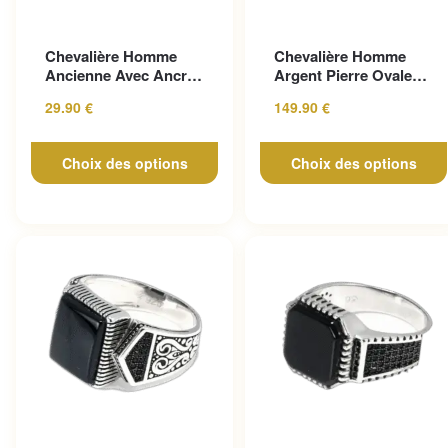
Ce produit a plusieurs
Ce produit a plusieurs
Chevalière Homme
Chevalière Homme
variations. Les options peuvent
variations. Les options peuv
Ancienne Avec Ancre
Argent Pierre Ovale
être choisies sur la page du
être choisies sur la page du
Marine
éblouissante
29.90
€
149.90
€
produit
produit
Choix des options
Choix des options