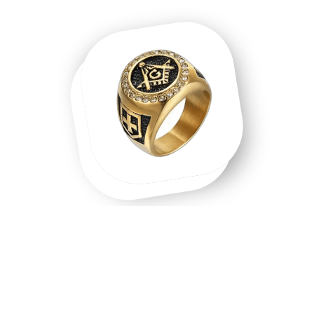
Une chevalière homme, une chevalière
or, un symbole que l'on porte.
Chevalière homme en acier inoxydable, chevalière or 18
carats, chevalière argent massif — chaque matière raconte
une intention différente. Les chevalières ne sont pas