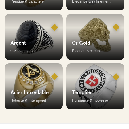
Prestige & caractère
Élégance & raffinement
◆
◆
Argent
Or Gold
925 sterling pur
Plaqué 18 carats
◆
◆
Acier Inoxydable
Templier
Robuste & intemporel
Puissance & noblesse