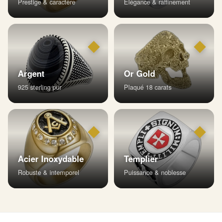
Prestige & caractère
Élégance & raffinement
◆
◆
Argent
Or Gold
925 sterling pur
Plaqué 18 carats
◆
◆
Acier Inoxydable
Templier
Robuste & intemporel
Puissance & noblesse