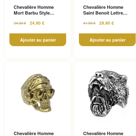
Chevalière Homme
Chevalière Homme
Mort Barbu Style
Saint Benoit Lettre
Gothique En Acier
Gravée
24.90
€
29.90
€
34.99
€
41.99
€
Inoxy...
Ajouter au panier
Ajouter au panier
Chevalière Homme
Chevalière Homme