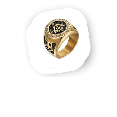
Une chevalière homme, une chevalière
or, un symbole que l'on porte.
Chevalière homme en acier inoxydable, chevalière or 18
carats, chevalière argent massif — chaque matière raconte
une intention différente. Les chevalières ne sont pas