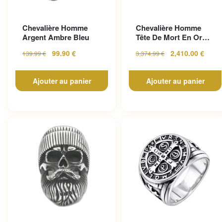
Chevalière Homme
Chevalière Homme
Argent Ambre Bleu
Tête De Mort En Or
Pour Un Look
99.90
€
2,410.00
€
139.99
€
3,374.99
€
Gothique...
Ajouter au panier
Ajouter au panier