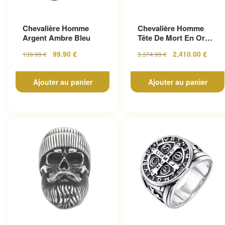
Chevalière Homme
Chevalière Homme
Argent Ambre Bleu
Tête De Mort En Or
Pour Un Look
99.90
€
2,410.00
€
139.99
€
3,374.99
€
Gothique...
Ajouter au panier
Ajouter au panier