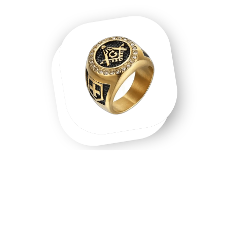
Une chevalière homme, une chevalière
or, un symbole que l'on porte.
Chevalière homme en acier inoxydable, chevalière or 18
carats, chevalière argent massif — chaque matière raconte
une intention différente. Les chevalières ne sont pas