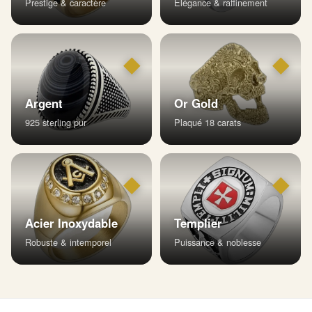
Prestige & caractère
Élégance & raffinement
◆
◆
Argent
Or Gold
925 sterling pur
Plaqué 18 carats
◆
◆
Acier Inoxydable
Templier
Robuste & intemporel
Puissance & noblesse