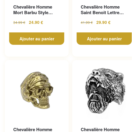
Chevalière Homme
Chevalière Homme
Mort Barbu Style
Saint Benoit Lettre
Gothique En Acier
Gravée
24.90
€
29.90
€
34.99
€
41.99
€
Inoxy...
Ajouter au panier
Ajouter au panier
Chevalière Homme
Chevalière Homme