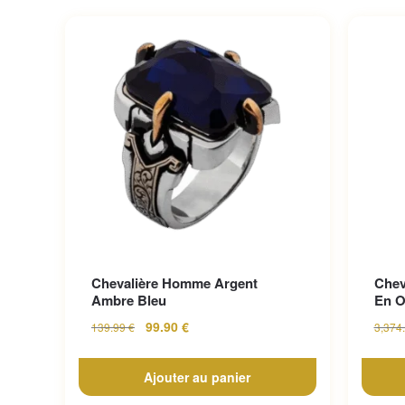
Chevalière Homme Argent
Chev
Ambre Bleu
En O
99.90
€
139.99
€
3,374
Ajouter au panier