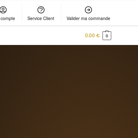
 compte
Service Client
Valider ma commande
0.00
€
0