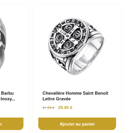
 Barbu
Chevalière Homme Saint Benoit
Inoxy...
Lettre Gravée
29.90
€
41.99
€
r
Ajouter au panier