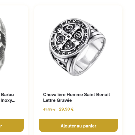
 Barbu
Chevalière Homme Saint Benoit
Inoxy...
Lettre Gravée
29.90
€
41.99
€
r
Ajouter au panier