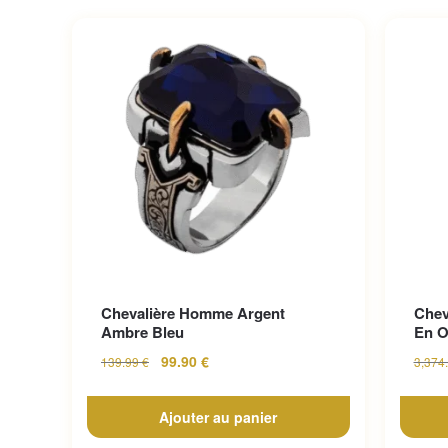
Chevalière Homme Argent
Chev
Ambre Bleu
En O
99.90
€
139.99
€
3,374
Ajouter au panier