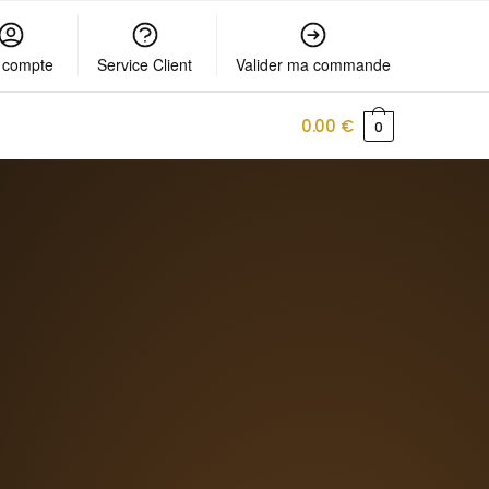
 compte
Service Client
Valider ma commande
0.00
€
0