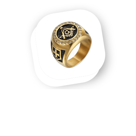
Une chevalière homme, une chevalière
or, un symbole que l'on porte.
Chevalière homme en acier inoxydable, chevalière or 18
carats, chevalière argent massif — chaque matière raconte
une intention différente. Les chevalières ne sont pas