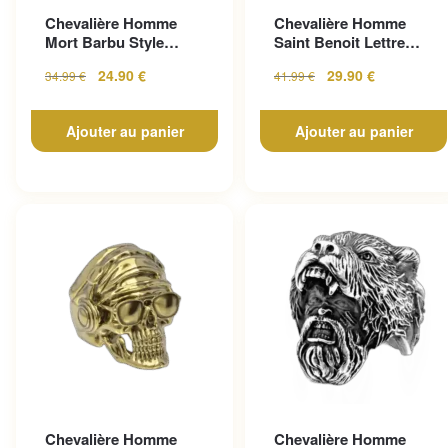
Chevalière Homme
Chevalière Homme
Mort Barbu Style
Saint Benoit Lettre
Gothique En Acier
Gravée
24.90
€
29.90
€
34.99
€
41.99
€
Inoxy...
Ajouter au panier
Ajouter au panier
Chevalière Homme
Chevalière Homme