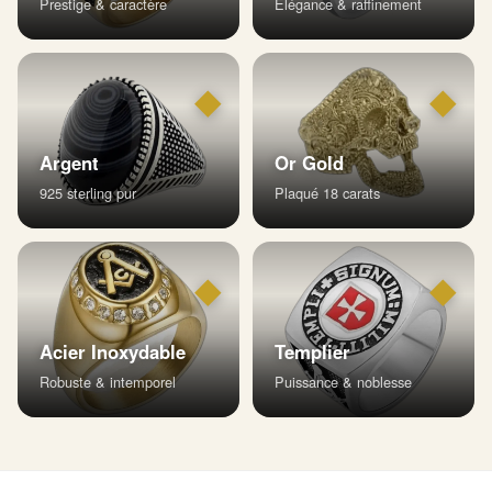
Prestige & caractère
Élégance & raffinement
◆
◆
Argent
Or Gold
925 sterling pur
Plaqué 18 carats
◆
◆
Acier Inoxydable
Templier
Robuste & intemporel
Puissance & noblesse