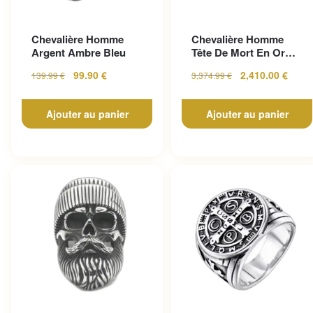
Chevalière Homme
Chevalière Homme
Argent Ambre Bleu
Tête De Mort En Or
Pour Un Look
99.90
€
2,410.00
€
139.99
€
3,374.99
€
Gothique...
Ajouter au panier
Ajouter au panier