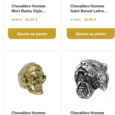
Chevalière Homme
Chevalière Homme
Mort Barbu Style
Saint Benoit Lettre
Gothique En Acier
Gravée
24.90
€
29.90
€
34.99
€
41.99
€
Inoxy...
Ajouter au panier
Ajouter au panier
Chevalière Homme
Chevalière Homme