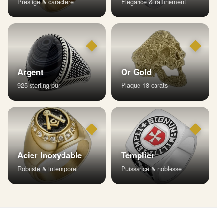
Prestige & caractère
Élégance & raffinement
◆
◆
Argent
Or Gold
925 sterling pur
Plaqué 18 carats
◆
◆
Acier Inoxydable
Templier
Robuste & intemporel
Puissance & noblesse