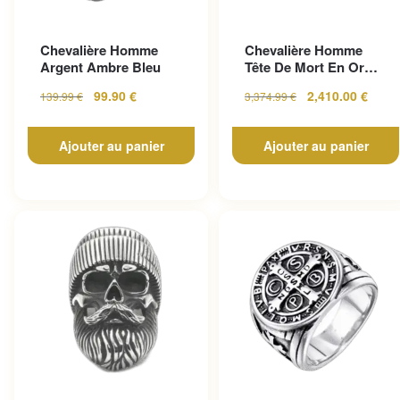
Chevalière Homme
Chevalière Homme
Argent Ambre Bleu
Tête De Mort En Or
Pour Un Look
99.90
€
2,410.00
€
139.99
€
3,374.99
€
Gothique...
Ajouter au panier
Ajouter au panier