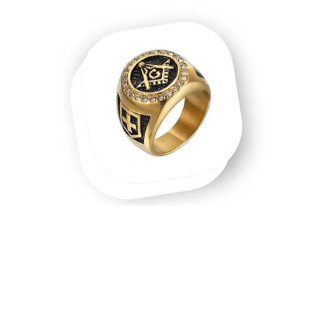
Une chevalière homme, une chevalière
or, un symbole que l'on porte.
Chevalière homme en acier inoxydable, chevalière or 18
carats, chevalière argent massif — chaque matière raconte
une intention différente. Les chevalières ne sont pas