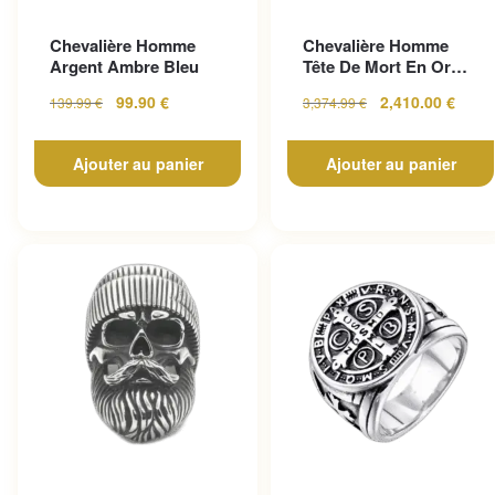
Chevalière Homme
Chevalière Homme
Argent Ambre Bleu
Tête De Mort En Or
Pour Un Look
99.90
€
2,410.00
€
139.99
€
3,374.99
€
Gothique...
Ajouter au panier
Ajouter au panier