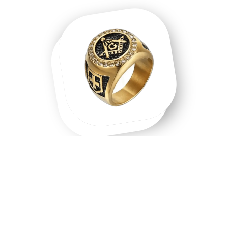
Une chevalière homme, une chevalière
or, un symbole que l'on porte.
Chevalière homme en acier inoxydable, chevalière or 18
carats, chevalière argent massif — chaque matière raconte
une intention différente. Les chevalières ne sont pas
fabriquées en série : elles sont sélectionnées une à une pour