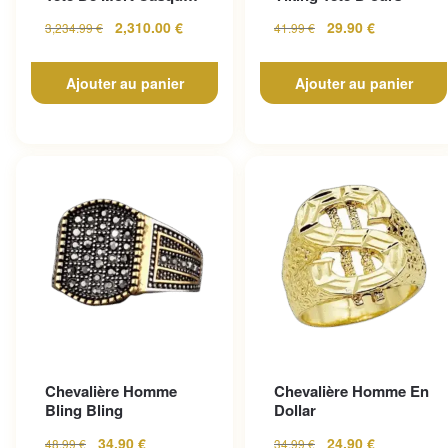
En Or Jaune
2,310.00
€
29.90
€
3,234.99
€
41.99
€
Ajouter au panier
Ajouter au panier
Chevalière Homme
Chevalière Homme En
Bling Bling
Dollar
34.90
€
24.90
€
48.99
€
34.99
€