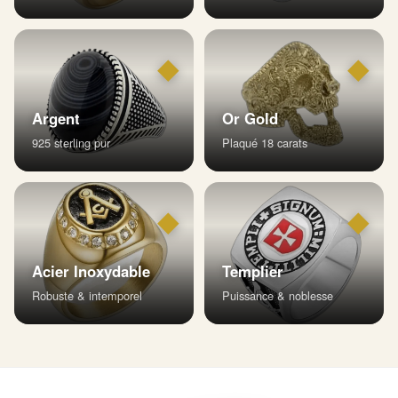
◆
◆
Argent
Or Gold
925 sterling pur
Plaqué 18 carats
◆
◆
Acier Inoxydable
Templier
Robuste & intemporel
Puissance & noblesse