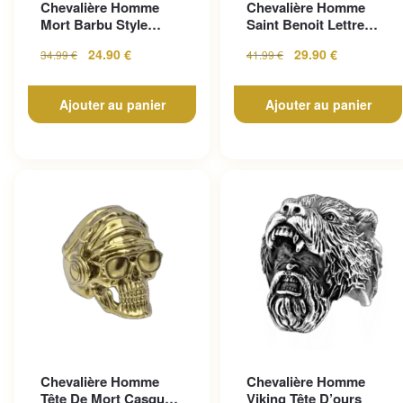
Chevalière Homme
Chevalière Homme
Mort Barbu Style
Saint Benoit Lettre
Gothique En Acier
Gravée
24.90
€
29.90
€
34.99
€
41.99
€
Inoxy...
Ajouter au panier
Ajouter au panier
Chevalière Homme
Chevalière Homme
Tête De Mort Casque
Viking Tête D’ours