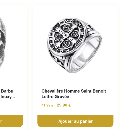
 Barbu
Chevalière Homme Saint Benoit
Inoxy...
Lettre Gravée
29.90
€
41.99
€
r
Ajouter au panier