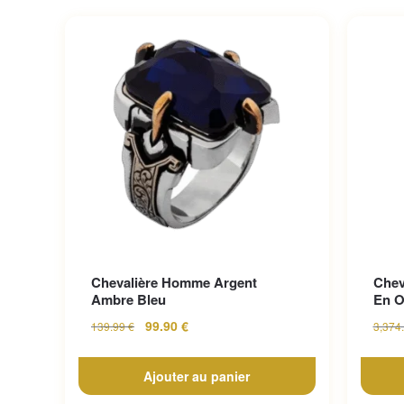
Chevalière Homme Argent
Chev
Ambre Bleu
En O
99.90
€
139.99
€
3,374
Ajouter au panier