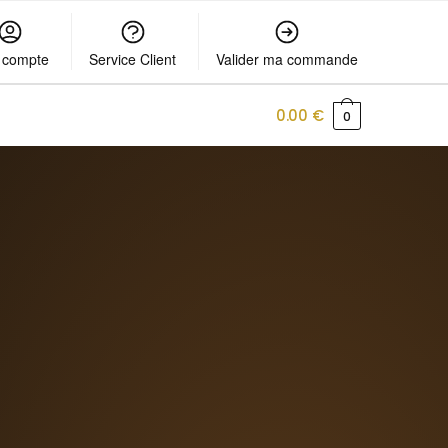
 compte
Service Client
Valider ma commande
0.00
€
0