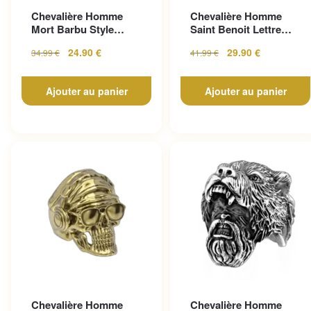
Chevalière Homme
Chevalière Homme
Mort Barbu Style
Saint Benoit Lettre
Gothique En Acier
Gravée
24.90
€
29.90
€
34.99
€
41.99
€
Inoxy...
Ajouter au panier
Ajouter au panier
Chevalière Homme
Chevalière Homme