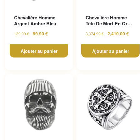
Chevalière Homme
Chevalière Homme
Argent Ambre Bleu
Tête De Mort En Or
Pour Un Look
99.90
€
2,410.00
€
139.99
€
3,374.99
€
Gothique...
Ajouter au panier
Ajouter au panier