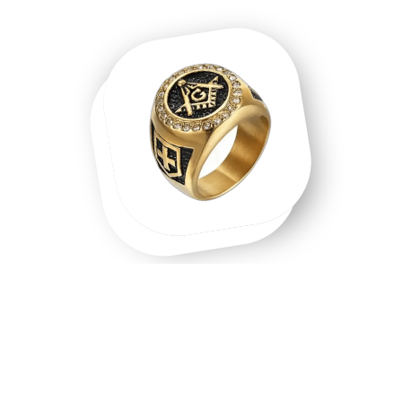
Une chevalière homme, une chevalière
or, un symbole que l'on porte.
Chevalière homme en acier inoxydable, chevalière or 18
carats, chevalière argent massif — chaque matière raconte
une intention différente. Les chevalières ne sont pas