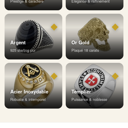
Prestige & caractère
Élégance & raffinement
◆
◆
Argent
Or Gold
925 sterling pur
Plaqué 18 carats
◆
◆
Acier Inoxydable
Templier
Robuste & intemporel
Puissance & noblesse