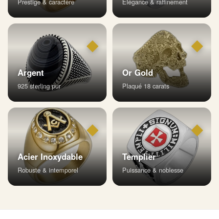
Prestige & caractère
Élégance & raffinement
◆
◆
Argent
Or Gold
925 sterling pur
Plaqué 18 carats
◆
◆
Acier Inoxydable
Templier
Robuste & intemporel
Puissance & noblesse