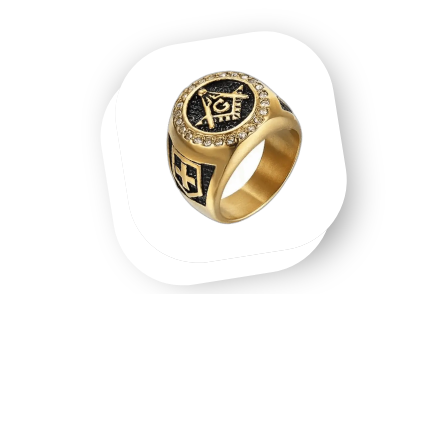
Une chevalière homme, une chevalière
or, un symbole que l'on porte.
Chevalière homme en acier inoxydable, chevalière or 18
carats, chevalière argent massif — chaque matière raconte
une intention différente. Les chevalières ne sont pas