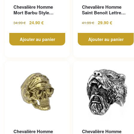
Chevalière Homme
Chevalière Homme
Mort Barbu Style
Saint Benoit Lettre
Gothique En Acier
Gravée
24.90
€
29.90
€
34.99
€
41.99
€
Inoxy...
Ajouter au panier
Ajouter au panier
Chevalière Homme
Chevalière Homme