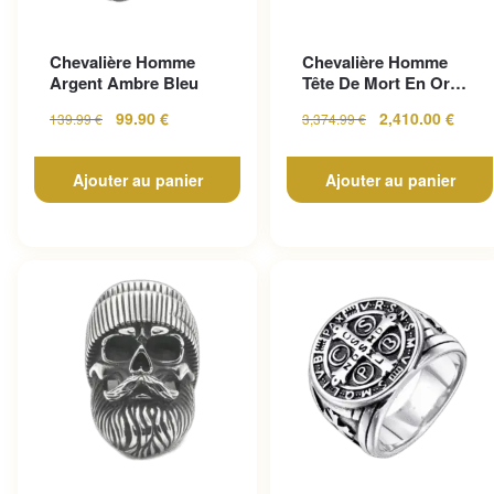
Chevalière Homme
Chevalière Homme
Argent Ambre Bleu
Tête De Mort En Or
Pour Un Look
99.90
€
2,410.00
€
139.99
€
3,374.99
€
Gothique...
Ajouter au panier
Ajouter au panier