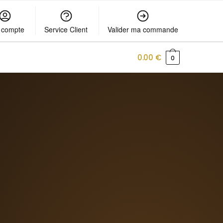
 compte
Service Client
Valider ma commande
0.00
€
0