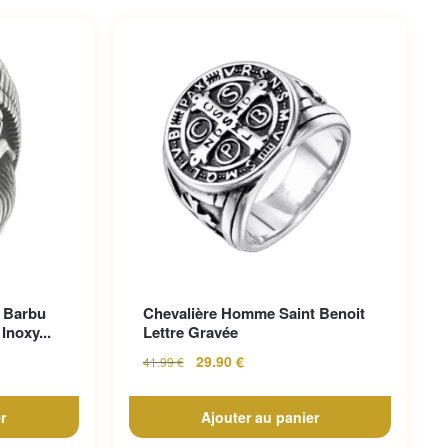
 Barbu
Chevalière Homme Saint Benoit
Inoxy...
Lettre Gravée
29.90
€
41.99
€
r
Ajouter au panier