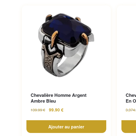
Chevalière Homme Argent
Chev
Ambre Bleu
En O
99.90
€
139.99
€
3,374
Ajouter au panier