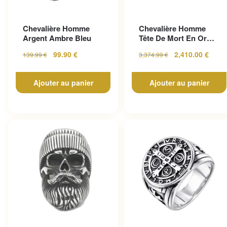
Chevalière Homme
Chevalière Homme
Argent Ambre Bleu
Tête De Mort En Or
Pour Un Look
99.90
€
2,410.00
€
139.99
€
3,374.99
€
Gothique...
Ajouter au panier
Ajouter au panier