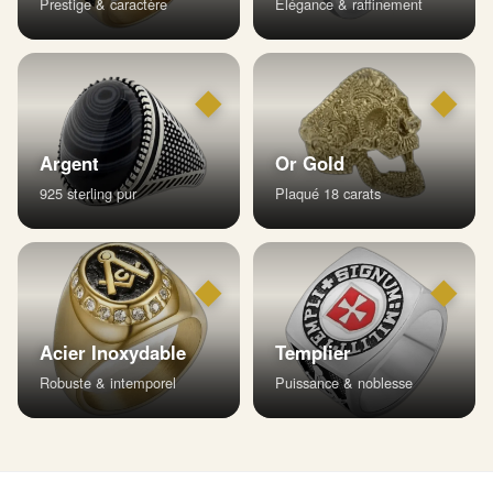
Prestige & caractère
Élégance & raffinement
◆
◆
Argent
Or Gold
925 sterling pur
Plaqué 18 carats
◆
◆
Acier Inoxydable
Templier
Robuste & intemporel
Puissance & noblesse