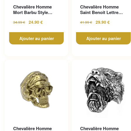
Chevalière Homme
Chevalière Homme
Mort Barbu Style
Saint Benoit Lettre
Gothique En Acier
Gravée
24.90
€
29.90
€
34.99
€
41.99
€
Inoxy...
Ajouter au panier
Ajouter au panier
Chevalière Homme
Chevalière Homme