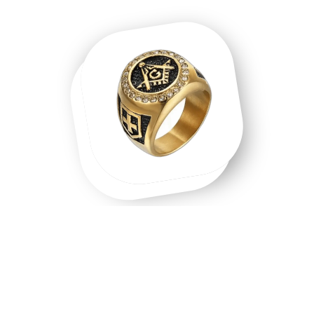
Une chevalière homme, une chevalière
or, un symbole que l'on porte.
Chevalière homme en acier inoxydable, chevalière or 18
carats, chevalière argent massif — chaque matière raconte
une intention différente. Les chevalières ne sont pas