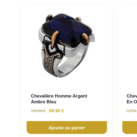
Chevalière Homme Argent
Chev
Ambre Bleu
En O
99.90
€
139.99
€
3,374
Ajouter au panier