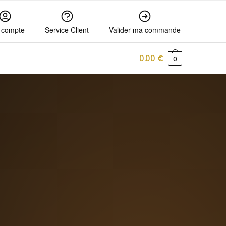
 compte
Service Client
Valider ma commande
0.00
€
0