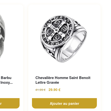
 Barbu
Chevalière Homme Saint Benoit
Inoxy...
Lettre Gravée
29.90
€
41.99
€
r
Ajouter au panier