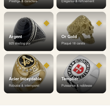
Prestige & caractère
Élégance & raffinement
◆
◆
Argent
Or Gold
925 sterling pur
Plaqué 18 carats
◆
◆
Acier Inoxydable
Templier
Robuste & intemporel
Puissance & noblesse