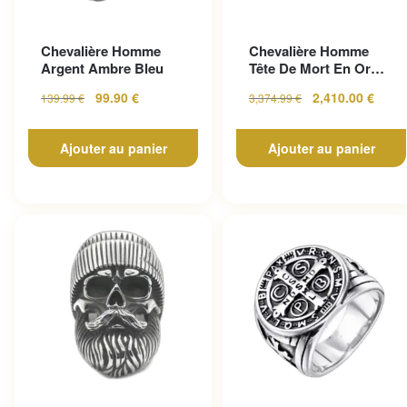
Chevalière Homme
Chevalière Homme
Argent Ambre Bleu
Tête De Mort En Or
Pour Un Look
99.90
€
2,410.00
€
139.99
€
3,374.99
€
Gothique...
Ajouter au panier
Ajouter au panier