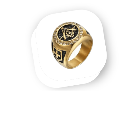
Une chevalière homme, une chevalière
or, un symbole que l'on porte.
Chevalière homme en acier inoxydable, chevalière or 18
carats, chevalière argent massif — chaque matière raconte
une intention différente. Les chevalières ne sont pas