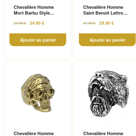
Chevalière Homme
Chevalière Homme
Mort Barbu Style
Saint Benoit Lettre
Gothique En Acier
Gravée
24.90
€
29.90
€
34.99
€
41.99
€
Inoxy...
Ajouter au panier
Ajouter au panier
Chevalière Homme
Chevalière Homme