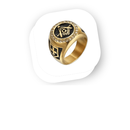
Une chevalière homme, une chevalière
or, un symbole que l'on porte.
Chevalière homme en acier inoxydable, chevalière or 18
carats, chevalière argent massif — chaque matière raconte
une intention différente. Les chevalières ne sont pas