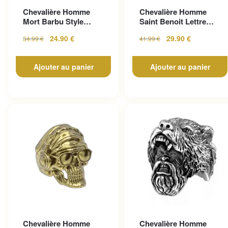
Chevalière Homme
Chevalière Homme
Mort Barbu Style
Saint Benoit Lettre
Gothique En Acier
Gravée
24.90
€
29.90
€
34.99
€
41.99
€
Inoxy...
Ajouter au panier
Ajouter au panier
Chevalière Homme
Chevalière Homme