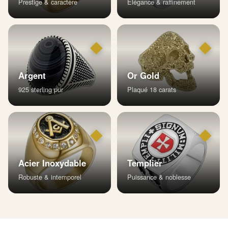
Prestige & caractère
Élégance & raffinement
◆
◆
Argent
Or Gold
925 sterling pur
Plaqué 18 carats
◆
◆
Acier Inoxydable
Templier
Robuste & intemporel
Puissance & noblesse