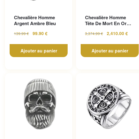
Chevalière Homme
Chevalière Homme
Argent Ambre Bleu
Tête De Mort En Or
Pour Un Look
99.90
€
2,410.00
€
139.99
€
3,374.99
€
Gothique...
Ajouter au panier
Ajouter au panier