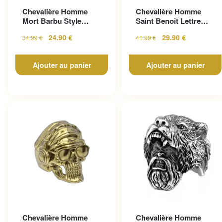
Chevalière Homme
Chevalière Homme
Mort Barbu Style
Saint Benoit Lettre
Gothique En Acier
Gravée
24.90
€
29.90
€
34.99
€
41.99
€
Inoxy...
Ajouter au panier
Ajouter au panier
Chevalière Homme
Chevalière Homme