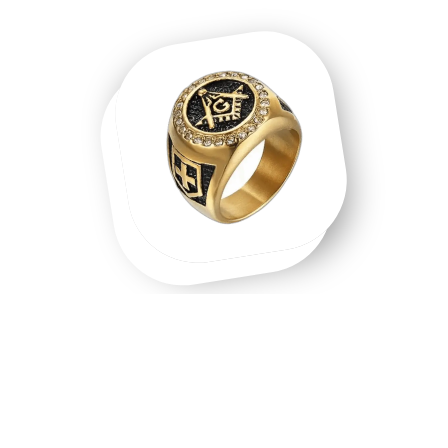
Une chevalière homme, une chevalière
or, un symbole que l'on porte.
Chevalière homme en acier inoxydable, chevalière or 18
carats, chevalière argent massif — chaque matière raconte
une intention différente. Les chevalières ne sont pas