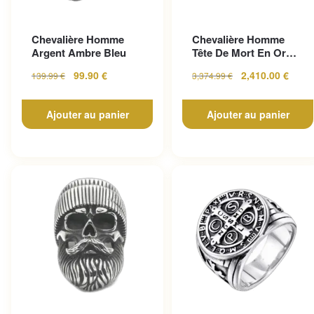
Chevalière Homme
Chevalière Homme
Argent Ambre Bleu
Tête De Mort En Or
Pour Un Look
99.90
€
2,410.00
€
139.99
€
3,374.99
€
Gothique...
Ajouter au panier
Ajouter au panier