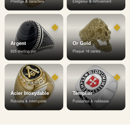
Prestige & caractère
Élégance & raffinement
◆
◆
Argent
Or Gold
925 sterling pur
Plaqué 18 carats
◆
◆
Acier Inoxydable
Templier
Robuste & intemporel
Puissance & noblesse