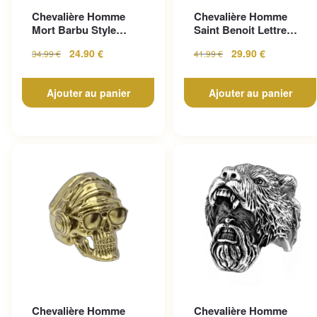
Chevalière Homme
Chevalière Homme
Mort Barbu Style
Saint Benoit Lettre
Gothique En Acier
Gravée
24.90
€
29.90
€
34.99
€
41.99
€
Inoxy...
Ajouter au panier
Ajouter au panier
Chevalière Homme
Chevalière Homme