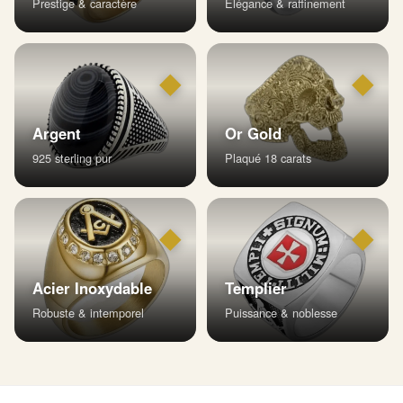
Prestige & caractère
Élégance & raffinement
◆
◆
Argent
Or Gold
925 sterling pur
Plaqué 18 carats
◆
◆
Acier Inoxydable
Templier
Robuste & intemporel
Puissance & noblesse