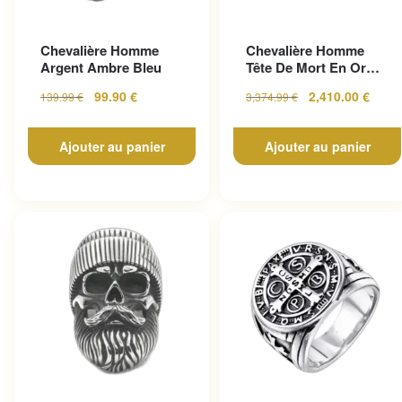
Chevalière Homme
Chevalière Homme
Argent Ambre Bleu
Tête De Mort En Or
Pour Un Look
99.90
€
2,410.00
€
139.99
€
3,374.99
€
Gothique...
Ajouter au panier
Ajouter au panier