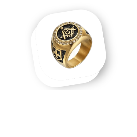
Une chevalière homme, une chevalière
or, un symbole que l'on porte.
Chevalière homme en acier inoxydable, chevalière or 18
carats, chevalière argent massif — chaque matière raconte
une intention différente. Les chevalières ne sont pas