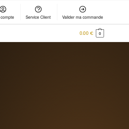
 compte
Service Client
Valider ma commande
0.00
€
0