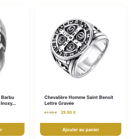
 Barbu
Chevalière Homme Saint Benoit
Inoxy...
Lettre Gravée
29.90
€
41.99
€
r
Ajouter au panier