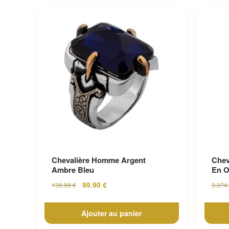
Chevalière Homme Argent
Chev
Ambre Bleu
En O
99.90
€
139.99
€
3,374
Ajouter au panier