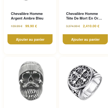
Chevalière Homme
Chevalière Homme
Argent Ambre Bleu
Tête De Mort En Or
Pour Un Look
99.90
€
2,410.00
€
139.99
€
3,374.99
€
Gothique...
Ajouter au panier
Ajouter au panier