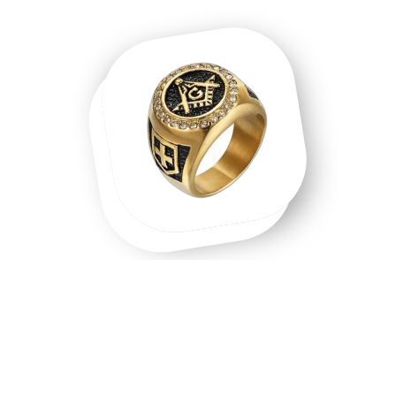
Une chevalière homme, une chevalière
or, un symbole que l'on porte.
Chevalière homme en acier inoxydable, chevalière or 18
carats, chevalière argent massif — chaque matière raconte
une intention différente. Les chevalières ne sont pas