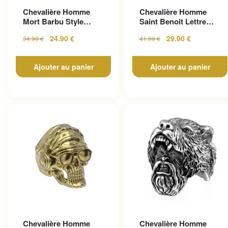
Chevalière Homme
Chevalière Homme
Mort Barbu Style
Saint Benoit Lettre
Gothique En Acier
Gravée
24.90
€
29.90
€
34.99
€
41.99
€
Inoxy...
Ajouter au panier
Ajouter au panier
Chevalière Homme
Chevalière Homme