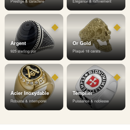
Prestige & caractère
Élégance & raffinement
◆
◆
Argent
Or Gold
925 sterling pur
Plaqué 18 carats
◆
◆
Acier Inoxydable
Templier
Robuste & intemporel
Puissance & noblesse