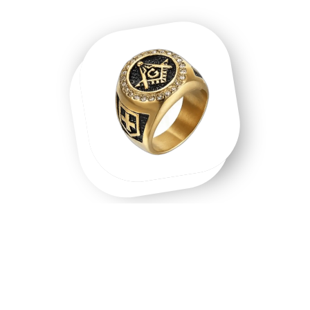
Une chevalière homme, une chevalière
or, un symbole que l'on porte.
Chevalière homme en acier inoxydable, chevalière or 18
carats, chevalière argent massif — chaque matière raconte
une intention différente. Les chevalières ne sont pas