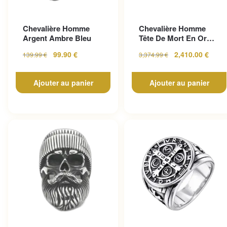
Chevalière Homme
Chevalière Homme
Argent Ambre Bleu
Tête De Mort En Or
Pour Un Look
99.90
€
2,410.00
€
139.99
€
3,374.99
€
Gothique...
Ajouter au panier
Ajouter au panier