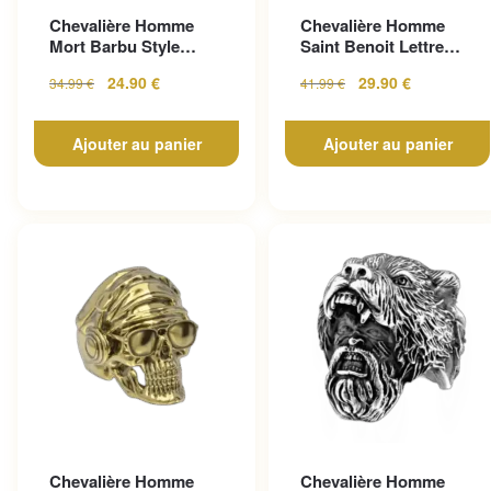
Chevalière Homme
Chevalière Homme
Mort Barbu Style
Saint Benoit Lettre
Gothique En Acier
Gravée
24.90
€
29.90
€
34.99
€
41.99
€
Inoxy...
Ajouter au panier
Ajouter au panier
Chevalière Homme
Chevalière Homme