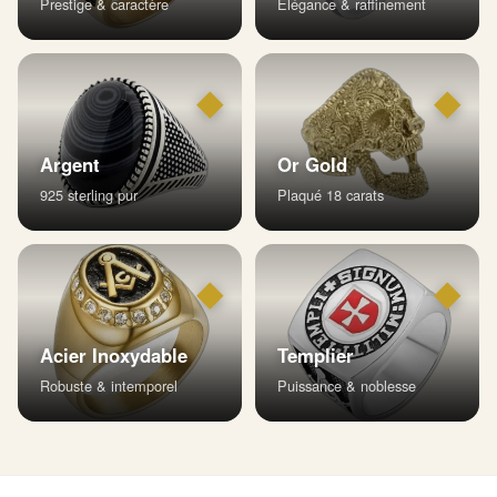
Prestige & caractère
Élégance & raffinement
◆
◆
Argent
Or Gold
925 sterling pur
Plaqué 18 carats
◆
◆
Acier Inoxydable
Templier
Robuste & intemporel
Puissance & noblesse