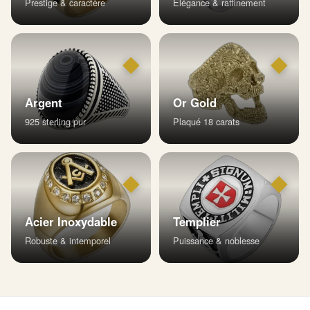
Prestige & caractère
Élégance & raffinement
◆
◆
Argent
Or Gold
925 sterling pur
Plaqué 18 carats
◆
◆
Acier Inoxydable
Templier
Robuste & intemporel
Puissance & noblesse