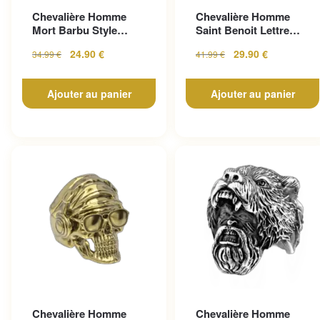
Chevalière Homme
Chevalière Homme
Mort Barbu Style
Saint Benoit Lettre
Gothique En Acier
Gravée
24.90
€
29.90
€
34.99
€
41.99
€
Inoxy...
Ajouter au panier
Ajouter au panier
Chevalière Homme
Chevalière Homme