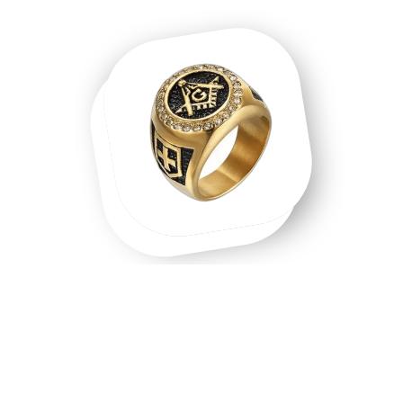
Une chevalière homme, une chevalière
or, un symbole que l'on porte.
Chevalière homme en acier inoxydable, chevalière or 18
carats, chevalière argent massif — chaque matière raconte
une intention différente. Les chevalières ne sont pas