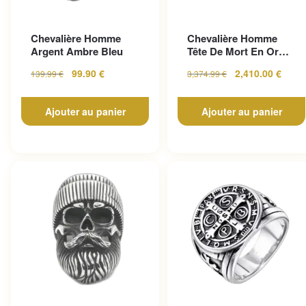
Chevalière Homme
Chevalière Homme
Argent Ambre Bleu
Tête De Mort En Or
Pour Un Look
99.90
€
2,410.00
€
139.99
€
3,374.99
€
Gothique...
Ajouter au panier
Ajouter au panier