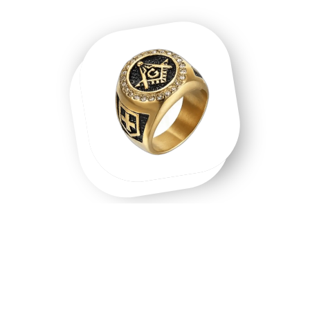
Une chevalière homme, une chevalière
or, un symbole que l'on porte.
Chevalière homme en acier inoxydable, chevalière or 18
carats, chevalière argent massif — chaque matière raconte
une intention différente. Les chevalières ne sont pas