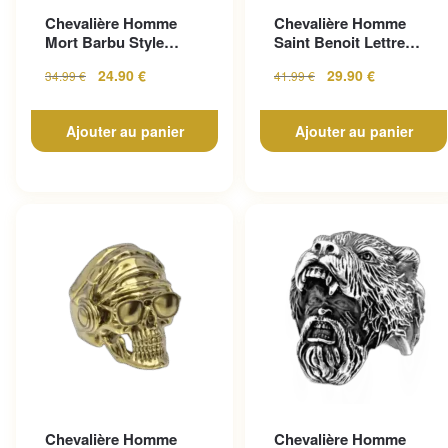
Chevalière Homme
Chevalière Homme
Mort Barbu Style
Saint Benoit Lettre
Gothique En Acier
Gravée
24.90
€
29.90
€
34.99
€
41.99
€
Inoxy...
Ajouter au panier
Ajouter au panier
Chevalière Homme
Chevalière Homme