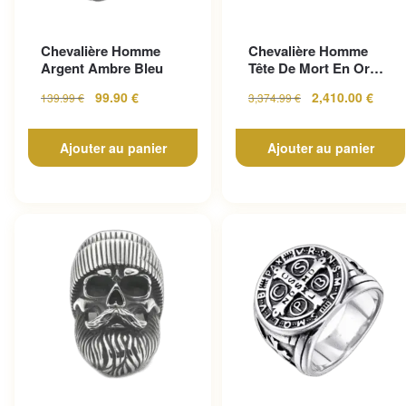
Chevalière Homme
Chevalière Homme
Argent Ambre Bleu
Tête De Mort En Or
Pour Un Look
99.90
€
2,410.00
€
139.99
€
3,374.99
€
Gothique...
Ajouter au panier
Ajouter au panier