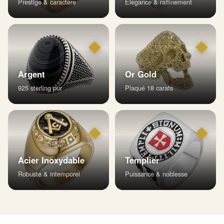
Prestige & caractère
Élégance & raffinement
◆
◆
Argent
Or Gold
925 sterling pur
Plaqué 18 carats
◆
◆
Acier Inoxydable
Templier
Robuste & intemporel
Puissance & noblesse