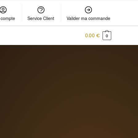
 compte
Service Client
Valider ma commande
0.00
€
0