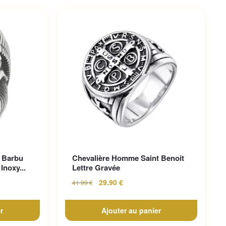
 Barbu
Chevalière Homme Saint Benoit
Inoxy...
Lettre Gravée
29.90
€
41.99
€
r
Ajouter au panier