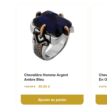
Chevalière Homme Argent
Chev
Ambre Bleu
En O
99.90
€
139.99
€
3,374
Ajouter au panier