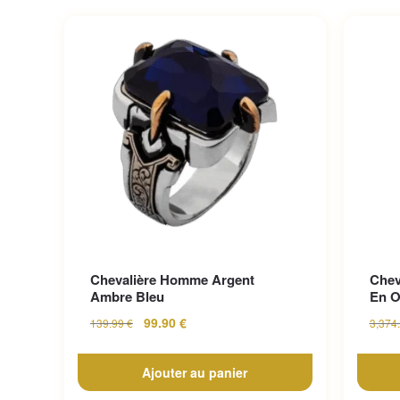
Chevalière Homme Argent
Chev
Ambre Bleu
En O
99.90
€
139.99
€
3,374
Ajouter au panier