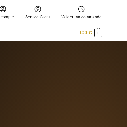
 compte
Service Client
Valider ma commande
0.00
€
0