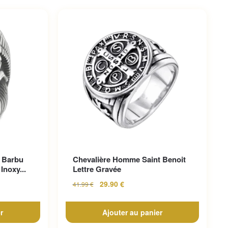
 Barbu
Chevalière Homme Saint Benoit
Inoxy...
Lettre Gravée
29.90
€
41.99
€
r
Ajouter au panier