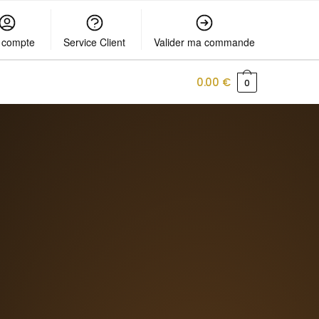
 compte
Service Client
Valider ma commande
0.00
€
0