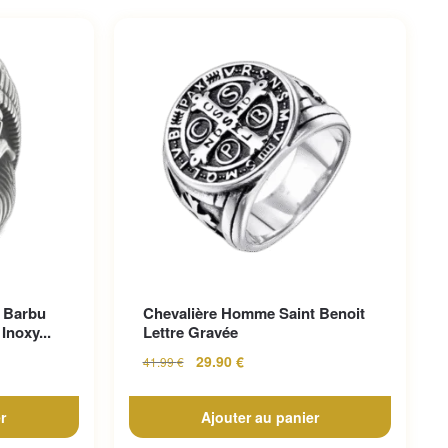
 Barbu
Chevalière Homme Saint Benoit
Inoxy...
Lettre Gravée
29.90
€
41.99
€
r
Ajouter au panier