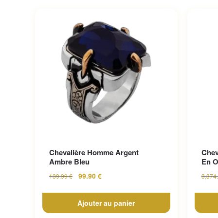
Chevalière Homme Argent
Chev
Ambre Bleu
En O
99.90
€
139.99
€
3,374
Ajouter au panier