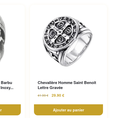
 Barbu
Chevalière Homme Saint Benoit
Inoxy...
Lettre Gravée
29.90
€
41.99
€
r
Ajouter au panier