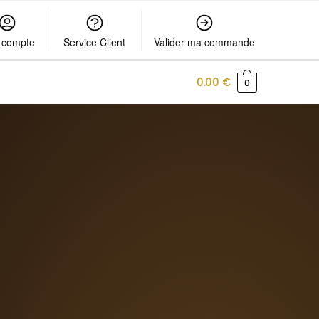
 compte
Service Client
Valider ma commande
0.00
€
0