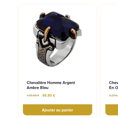
Chevalière Homme Argent
Chev
Ambre Bleu
En O
99.90
€
139.99
€
3,374
Ajouter au panier