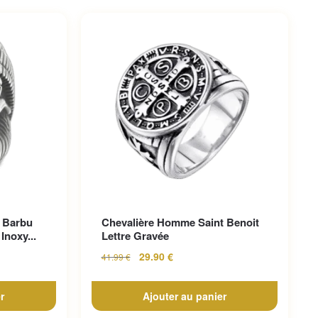
 Barbu
Chevalière Homme Saint Benoit
Inoxy...
Lettre Gravée
29.90
€
41.99
€
r
Ajouter au panier