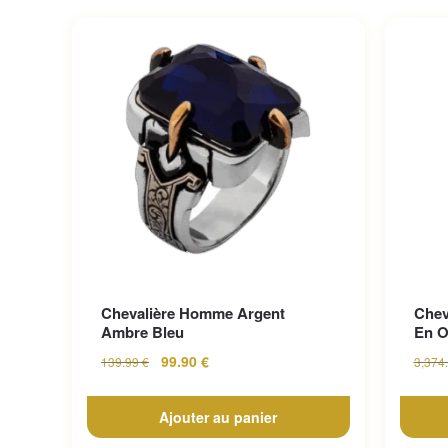
Chevalière Homme Argent
Chev
Ambre Bleu
En O
99.90
€
139.99
€
3,374
Ajouter au panier