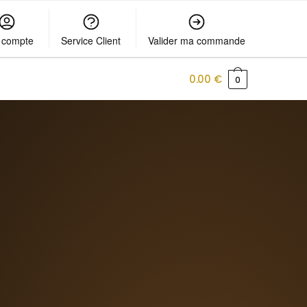
 compte
Service Client
Valider ma commande
0.00
€
0