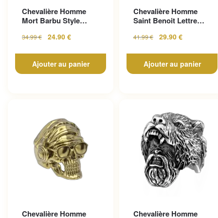
Chevalière Homme
Chevalière Homme
Mort Barbu Style
Saint Benoit Lettre
Gothique En Acier
Gravée
24.90
€
29.90
€
34.99
€
41.99
€
Inoxy...
Ajouter au panier
Ajouter au panier
Chevalière Homme
Chevalière Homme