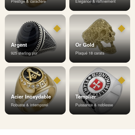
Prestige & caractère
Élégance & raffinement
◆
◆
Argent
Or Gold
925 sterling pur
Plaqué 18 carats
◆
◆
Acier Inoxydable
Templier
Robuste & intemporel
Puissance & noblesse