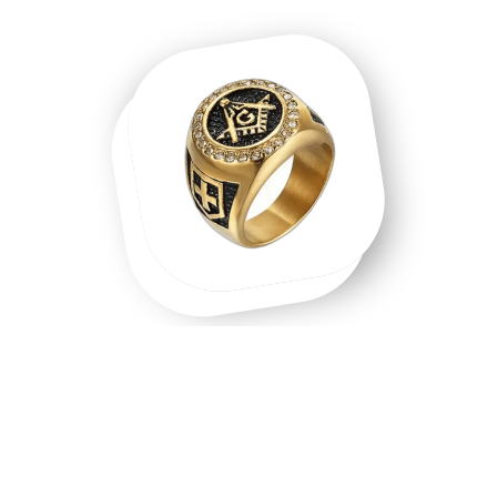
Une chevalière homme, une chevalière
or, un symbole que l'on porte.
Chevalière homme en acier inoxydable, chevalière or 18
carats, chevalière argent massif — chaque matière raconte
une intention différente. Les chevalières ne sont pas