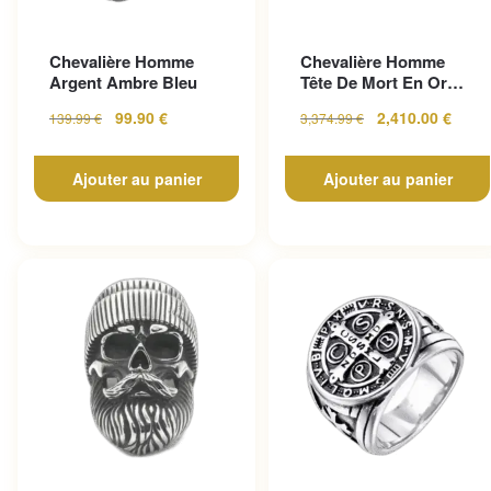
Chevalière Homme
Chevalière Homme
Argent Ambre Bleu
Tête De Mort En Or
Pour Un Look
99.90
€
2,410.00
€
139.99
€
3,374.99
€
Gothique...
Ajouter au panier
Ajouter au panier